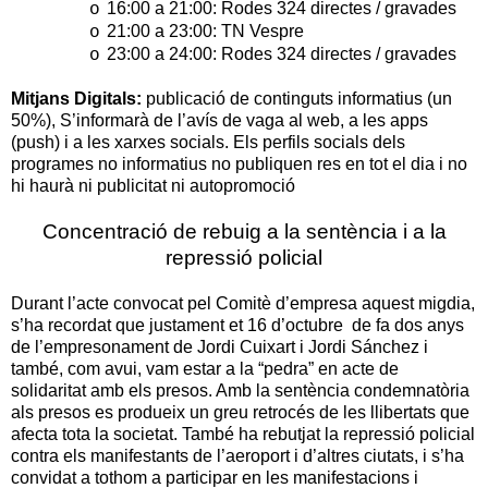
16:00 a 21:00: Rodes 324 directes / gravades
o
21:00 a 23:00: TN Vespre
o
23:00 a 24:00: Rodes 324 directes / gravades
o
Mitjans Digitals:
publicació de continguts informatius (un
50%), S’informarà de l’avís de vaga al web, a les apps
(push) i a les xarxes socials. Els perfils socials dels
programes no informatius no publiquen res en tot el dia i no
hi haurà ni publicitat ni autopromoció
Concentració de rebuig a la sentència i a la
repressió policial
Durant l’acte convocat pel Comitè d’empresa aquest migdia,
s’ha recordat que justament et 16 d’octubre de fa dos anys
de l’empresonament de Jordi Cuixart i Jordi Sánchez i
també, com avui, vam estar a la “pedra” en acte de
solidaritat amb els presos. Amb la sentència condemnatòria
als presos es produeix un greu retrocés de les llibertats que
afecta tota la societat. També ha rebutjat la repressió policial
contra els manifestants de l’aeroport i d’altres ciutats, i s’ha
convidat a tothom a participar en les manifestacions i