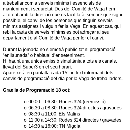
a treballar com a serveis mínims i essencials de
manteniment i seguretat. Des del Comitè de Vaga hem
acordat amb la direcció que es facilitarà, sempre que sigui
possible, el canvi de les persones que tinguin serveis
mínims assignats i vulguin fer la Vaga. En aquest cas, qui
rebi la carta de serveis mínims es pot adreçar al seu
departament o al Comitè de Vaga per fer el canvi.
Durant la jornada no s’emetrà publicitat ni programació
“enllaunada” o habitual d’entreteniment.
Hi haurà una única emissió simultània a tots els canals,
llevat del Super3 en el seu horari.
Apareixerà en pantalla cada 15’ un text informant dels
canvis de programació del dia per la Vaga de treballadors
.
Graella de Programació 18 oct:
00:00 – 06:30: Rodes 324 (reemissió)
o
06:30 a 08:30: Rodes 324 directes / gravades
o
08:30 a 11:00: Els Matins
o
11:00 a 14:30: Rodes 324 directes / gravades
o
14:30 a 16:00: TN Migdia
o