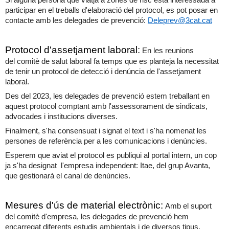
participar en el treballs d'elaboració del protocol, es pot posar en
contacte amb les delegades de prevenció:
Deleprev@3cat.cat
Protocol d'assetjament laboral
:
En les reunions
del
comit
è de salut laboral fa temps que es planteja la necessitat
de tenir un protocol de detecció i denúncia de l'assetjament
laboral.
Des del 2023, les delegades de prevenció estem treballant en
aquest protocol comptant amb l'assessorament de sindicats,
advocades i institucions diverses.
Finalment, s'ha consensuat i signat el text i s'ha nomenat les
persones de referència per a les comunicacions i denúncies.
Esperem que aviat el protocol es publiqui al portal intern, un cop
ja s'ha designat l'empresa independent: Itae, del grup Avanta,
que gestionarà el canal de denúncies.
Mesures d'ús de material electrònic:
Amb el suport
del
comit
è d'empresa, les delegades de prevenció hem
encarregat diferents estudis ambientals i de diversos tipus,