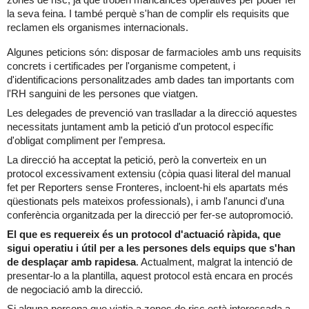
la seva feina. I també perquè s'han de complir els requisits que
reclamen els organismes internacionals.
Algunes peticions són: disposar de farmacioles amb uns requisits
concrets i certificades per l'organisme competent, i
d'identificacions personalitzades amb dades tan importants com
l'RH sanguini de les persones que viatgen.
Les delegades de prevenció van traslladar a la direcció aquestes
necessitats juntament amb la petició d'un protocol específic
d'obligat compliment per l'empresa.
La direcció ha acceptat la petició, però la converteix en un
protocol excessivament extensiu (còpia quasi literal del manual
fet per Reporters sense Fronteres, incloent-hi els apartats més
qüestionats pels mateixos professionals), i amb l'anunci d'una
conferència organitzada per la direcció per fer-se autopromoció.
El que es requereix és un protocol d'actuació ràpida, que
sigui operatiu i útil per a les persones dels equips que s'han
de desplaçar amb rapidesa
. Actualment, malgrat la intenció de
presentar-lo a la plantilla, aquest protocol està encara en procés
de negociació amb la direcció.
Si alguna persona que viatja a zones de risc està interessada a