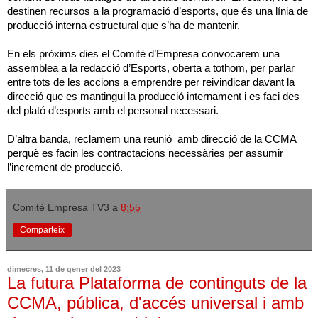
destinen recursos a la programació d’esports, que és una línia de
producció interna estructural que s’ha de mantenir.
En els pròxims dies el Comitè d’Empresa convocarem una
assemblea a la redacció d’Esports, oberta a tothom, per parlar
entre tots de les accions a emprendre per reivindicar davant la
direcció que es mantingui la producció internament i es faci des
del plató d’esports amb el personal necessari.
D’altra banda, reclamem una reunió amb direcció de la CCMA
perquè es facin les contractacions necessàries per assumir
l’increment de producció.
Comitè Empresa TV3
a
8:55
Comparteix
dimecres, 11 de gener del 2023
La futura Plataforma de continguts de la
CCMA, pública, d'accés universal i amb