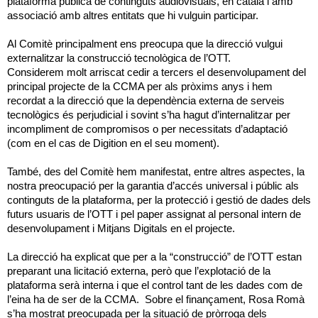
plataforma pública de continguts audiovisuals, en català i amb
associació amb altres entitats que hi vulguin participar.
Al Comitè principalment ens preocupa que la direcció vulgui
externalitzar la construcció tecnològica de l’OTT.
Considerem molt arriscat cedir a tercers el desenvolupament del
principal projecte de la CCMA per als pròxims anys i hem
recordat a la direcció que la dependència externa de serveis
tecnològics és perjudicial i sovint s’ha hagut d’internalitzar per
incompliment de compromisos o per necessitats d’adaptació
(com en el cas de Digition en el seu moment).
També, des del Comitè hem manifestat, entre altres aspectes, la
nostra preocupació per la garantia d’accés universal i públic als
continguts de la plataforma, per la protecció i gestió de dades dels
futurs usuaris de l’OTT i pel paper assignat al personal intern de
desenvolupament i Mitjans Digitals en el projecte.
La direcció ha explicat que per a la “construcció” de l’OTT estan
preparant una licitació externa, però que l’explotació de la
plataforma serà interna i que el control tant de les dades com de
l’eina ha de ser de la CCMA. Sobre el finançament, Rosa Romà
s’ha mostrat preocupada per la situació de pròrroga dels