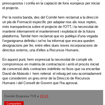
pressupostos i confia en la captació de fons europeus per iniciar
el projecte.
Per la nostra banda, des del Comitè hem reclamat a la direcció
un pla de Formació específic per adaptar-nos als nous reptes,
més transparència sobre el projecte de l’OTT, i la necessitat de
mantenir internament el manteniment i explotació de la futura
plataforma. També hem reclamat que es publiqui d’una vegada
l’organigrama definitiu i se’ns ha informat que encara queden
designacions per fer, entre elles dues noves incorporacions de
directius externs, una d’elles a Recursos Humans.
En aquest punt, hem expressat la necessitat de complir els
compromisos en matèria de contractació i amb el procés iniciat
de conversió dels contractes indefinits no fixos que va encarrilar
David de Abàsolo i hem reiterat el rebuig pel seu acomiadament
que considerem un greu error de la Direcció de Recursos
Humans i del Consell de Govern que l’ha aprovat.
Comitè Empresa TV3
a
19:23
Comparteix