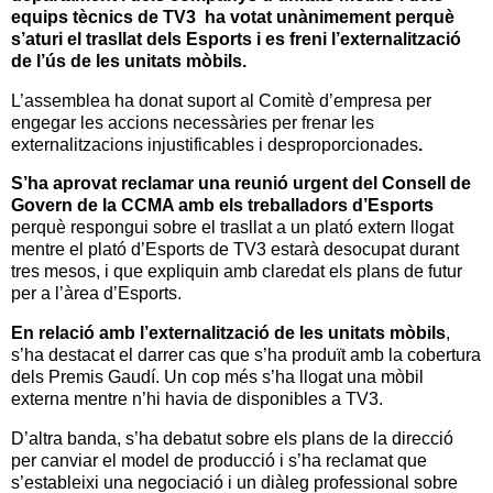
equips tècnics de TV3 ha votat unànimement perquè
s’aturi el trasllat dels Esports i es freni l’externalització
de l’ús de les unitats mòbils.
L’assemblea ha donat suport al Comitè d’empresa per
engegar les accions
necessàries
per frenar les
externalitzacions injustificables i desproporcionades
.
S’ha aprovat reclamar una reunió urgent del Consell de
Govern de la CCMA amb els treballadors d’Esports
perquè respongui sobre el trasllat a un plató extern llogat
mentre el plató d’Esports de TV3 estarà desocupat durant
tres mesos
,
i que expliquin amb claredat els plans de futur
per a l’àrea d’Esports.
En relació amb l’externalització de les unitats mòbils
,
s’ha destacat el darrer cas que s’ha produït amb la cobertura
dels Premis Gaudí. Un cop més s’ha llogat una mòbil
externa mentre n’hi havia de disponibles a TV3.
D’altra banda, s’ha debatut sobre els plans de la direcció
per
canviar el model de producció i s’ha reclamat que
s’estableixi una negociació i un diàleg professional sobre