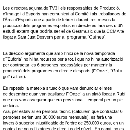
Les directora adjunta de TV3 i els responsables de Producció,
d'Imatge i d'Esports han comunicat al Comitè i als treballadors de
l’Àrea d’Esports que a partir de febrer i durant tres mesos la
’un
producció dels programes esportius en directe es farà des d
estudi extern que podria ser el
de Gestmusic que la CCMA té
per al programa “Cuines”
llogat a Sant Just Desvern
.
La direcció argumenta que amb l’inici de la nova temporada
d'"Eufòria" no hi ha recursos per a tot, i que no hi ha autorització
per contractar les 6 persones necessàries per mantenir la
producció dels programes en directe d’esports (l'"Onze", "Gol a
gol" i altres).
Es repeteix la mateixa situació que vam denunciar el mes
de
desembre
quan van traslladar l'"Onze" a un plató llogat a Rubí,
que ens van assegurar que era provisional i temporal per un pic
de feina.
Ara, per estalviar en personal tècnic (calculem que contractar 6
persones serien uns 30.000 euros mensuals), es farà una
inversió superior injustificable
de l’ordre de 250.000 euros
, en un
context de nous fitxatges de directius del núvol. En canvi, no es