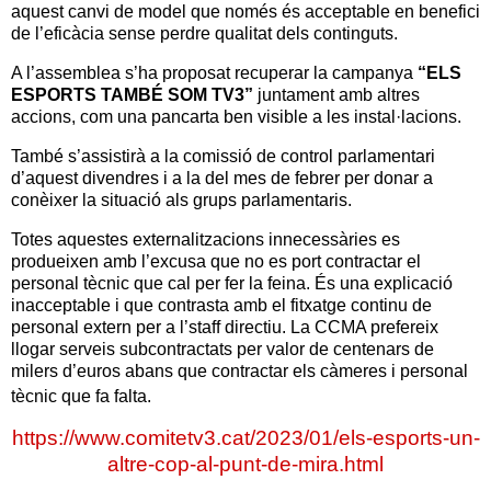
aquest canvi de model que només és acceptable en benefici
de l’eficàcia sense perdre qualitat dels continguts.
A l’assemblea s’ha proposat recuperar la campanya
“ELS
ESPORTS TAMBÉ SOM TV3”
juntament amb altres
accions, com una pancarta ben visible a les instal·lacions.
També s’assistirà a la comissió de control parlamentari
d’aquest divendres i a la del mes de febrer per
donar a
conèixer la situació als grups parlamentaris.
Totes aquestes externalitzacions innecessàries es
produeixen amb l’excusa que no es port contractar el
personal tècnic que cal per fer la feina. És una explicació
inacceptable i que contrasta amb el fitxatge continu de
personal extern per a l’staff directiu. La CCMA prefereix
llogar serveis subcontractats per valor de centenars de
milers d’euros abans que contractar els càmeres i personal
tècnic que fa falta.
https://www.comitetv3.cat/2023/01/els-esports-un-
altre-cop-al-punt-de-mira.html