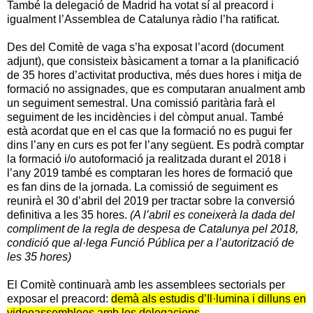
També la delegació de Madrid ha votat sí al preacord i
igualment l’Assemblea de Catalunya ràdio l’ha ratificat.
Des del Comitè de vaga s’ha exposat l’acord (document
adjunt), que consisteix bàsicament a tornar a la planificació
de 35 hores d’activitat productiva, més dues hores i mitja de
formació no assignades, que es computaran anualment amb
un seguiment semestral. Una comissió paritària farà el
seguiment de les incidències i del còmput anual. També
està acordat que en el cas que la formació no es pugui fer
dins l’any en curs es pot fer l’any següent. Es podrà comptar
la formació i/o autoformació ja realitzada durant el 2018 i
l’any 2019 també es comptaran les hores de formació que
es fan dins de la jornada. La comissió de seguiment es
reunirà el 30 d’abril del 2019 per tractar sobre la conversió
definitiva a les 35 hores.
(A l’abril es coneixerà la dada del
compliment de la regla de despesa de Catalunya pel 2018,
condició que al·lega Funció Pública per a l’autorització de
les 35 hores)
El Comitè continuarà amb les assemblees sectorials per
exposar el preacord:
demà als estudis d’Il·lumina i dilluns en
videoassemblees amb les delegacions