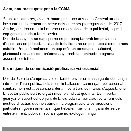
Aviat, nou pressupost per a la CCMA
Si no s'espatlla res, aviat hi haurà pressupostos de la Generalitat que
inclouran un increment respecte dels anteriors prorrogats des del 2017.
Ara bé, ens tornem a trobar amb una davallada de la publicitat, aquest
cop generalitzada a tot el sector.
Des de fa anys ja se sap que no es pot comptar amb les previsions
d'ingressos de publicitat i s'ha de treballar amb un pressupost directe més
estable. Per això reclamem un cop més un pressupost suficient,
plurianual i estable pels pròxims anys amb un contracte programa
assumit per tothom.
Els mitjans de comunicació públics, servei essencial
Des del Comitè d'empresa volem també enviar un missatge de confiança
i de futur: l'àrea pública i els seus treballadors, començant pel personal
sanitari, hem estat essencials durant les pitjors setmanes d'aquesta crisi.
El sector públic surt reforçat i més reivindicat que mai. És important
guanyar el suport del conjunt de la ciutadania i per això reclamem dels
nostres directius que no sotmetin la programació a les pressions
partidistes i governamentals i que treballem per uns mitjans de servei i
entreteniment, públics i socials que no excloguin ningú.