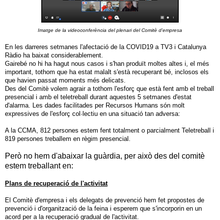
Imatge de la videoconferència del plenari del Comitè d'empresa
En les darreres setmanes l'afectació de la COVID19 a TV3 i Catalunya
Ràdio ha baixat considerablement.
Gairebé no
hi ha hagut nous casos i s'han produït moltes altes i, el més
important, tothom que ha estat malalt s'està recuperant bé, inclosos els
que havien passat moments més delicats.
Des del Comitè volem agrair a tothom l'esforç que està fent amb el treball
presencial i amb el teletreball durant aquestes 5 setmanes d'estat
d'alarma. Les dades facilitades per Recursos Humans són molt
expressives de l'esforç col·lectiu en una situació tan adversa:
A la CCMA, 812 persones estem fent totalment o parcialment Teletreball i
819 persones treballem en règim presencial.
Però no hem d'abaixar la guàrdia, per això des del comitè
estem treballant en:
Plans de recuperació de l'activitat
El Comitè d'empresa i els delegats de prevenció hem fet propostes de
prevenció i d'organització de la feina i esperem que s'incorporin en un
acord per a la recuperació gradual de l'activitat.