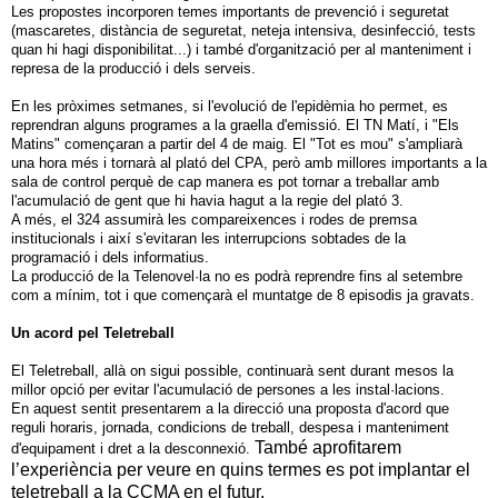
Les propostes incorporen temes importants de prevenció i seguretat
(mascaretes, distància de seguretat, neteja intensiva, desinfecció, tests
quan hi hagi disponibilitat...) i també d'organització per al manteniment i
represa de la producció i dels serveis.
En les pròximes setmanes, si l'evolució de l'epidèmia ho permet, es
reprendran alguns programes a la graella d'emissió. El TN Matí, i "Els
Matins" començaran a partir del 4 de maig. El "Tot es mou" s'ampliarà
una hora més i tornarà al plató del CPA, però amb millores importants a la
sala de control perquè de cap manera es pot tornar a treballar amb
l'acumulació de gent que hi havia hagut a la regie del plató 3.
A més, el 324 assumirà les compareixences i rodes de premsa
institucionals i així s'evitaran les interrupcions sobtades de la
programació i dels informatius.
La producció de la Telenovel·la no es podrà reprendre fins al setembre
com a mínim, tot i que començarà el muntatge de 8 episodis ja gravats.
Un acord pel Teletreball
El Teletreball, allà on sigui possible, continuarà sent durant mesos la
millor opció per evitar l'acumulació de persones a les instal·lacions.
En aquest sentit presentarem a la direcció una proposta d'acord que
reguli horaris, jornada, condicions de treball, despesa i manteniment
També aprofitarem
d'equipament i dret a la desconnexió.
l’experiència per veure en quins termes es pot implantar el
teletreball a la CCMA en el futur.