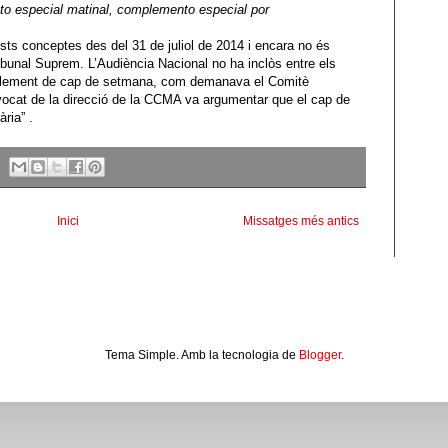
to especial matinal, complemento especial por
ts conceptes des del 31 de juliol de 2014 i encara no és
ibunal Suprem. L’Audiència Nacional no ha inclòs entre els
plement de cap de setmana, com demanava el Comitè
advocat de la direcció de la CCMA va argumentar que el cap de
ria” .
Inici
Missatges més antics
Tema Simple. Amb la tecnologia de
Blogger
.