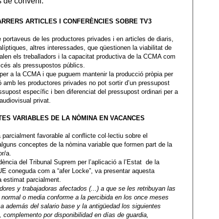
s de conveni.
RRERS ARTICLES I CONFERÈNCIES SOBRE TV3
portaveus de les productores privades i en articles de diaris,
ptiques, altres interessades, que qüestionen la viabilitat de
yalen els treballadors i la capacitat productiva de la CCMA com
ccés als pressupostos públics.
 per a la CCMA i que puguem mantenir la producció pròpia per
ió amb les productores privades no pot sortir d’un pressupost
ressupost específic i ben diferenciat del pressupost ordinari per a
audiovisual privat.
ES VARIABLES DE LA NÒMINA EN VACANCES
parcialment favorable al conflicte col·lectiu sobre el
lguns conceptes de la nòmina variable que formen part de la
or/a.
ència del Tribunal Suprem per l’aplicació a l’Estat de la
a UE coneguda com a “afer Locke”, va presentar aquesta
 estimat parcialment.
ores y trabajadoras afectados (...) a que se les retribuyan las
normal o media conforme a la percibida en los once meses
a además del salario base y la antigüedad los siguientes
 complemento por disponibilidad en días de guardia,