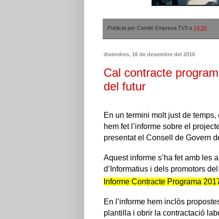
Publicat per
Comitè Empresa TV3
a
14:20
divendres, 16 de desembre del 2016
Cal contracte program
del futur
En un te
rmini
molt just de temps
hem fet l’informe sobre el proje
presentat el Consell de Govern 
Aquest informe s’ha fet amb les a
d’Informatius i dels promotors de
Informe Contracte Programa 201
En l’informe hem inclòs propostes 
plantilla i obrir la contractació l