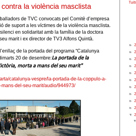
Tuit
 contra la violència masclista
Fac
reballadors de TVC convocats pel Comitè d’empresa
ó de suport a les víctimes de la violència masclista.
silenci en solidaritat amb la família de la doctora
Arxi
seu marit i ex director de TV3 Alfons Quintà.
►
’enllaç de la portada del programa “Catalunya
►
dimarts 20 de desembre:
La portada de la
►
ictòria, morta a mans del seu marit"
►
►
arta/catalunya-vespre/la-portada-de-la-coppulo-a-
►
a-mans-del-seu-marit/audio/944973/
►
►
►
►
▼