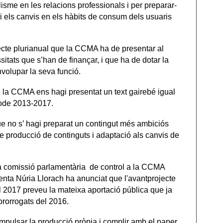
lisme en les relacions professionals i per preparar-
i els canvis en els hàbits de consum dels usuaris
ecte plurianual que la CCMA ha de presentar al
itats que s’han de finançar, i que ha de dotar la
nvolupar la seva funció.
de la CCMA ens ha
gi
presentat un text gairebé igual
ríode 2013-2017.
ue
no s’ hagi
preparat un contingut més ambiciós
e producció de continguts i adaptació als canvis de
 la comissió parlamentària de control a la CCMA
enta Núria Llorach ha anunciat que l'avantprojecte
2017 preveu la mateixa aportació pública que ja
 prorrogats del 2016.
impulsar la producció pròpia i complir amb el paper