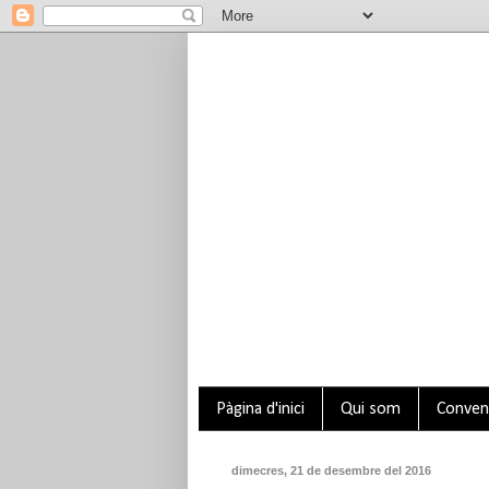
Pàgina d'inici
Qui som
Conveni
dimecres, 21 de desembre del 2016