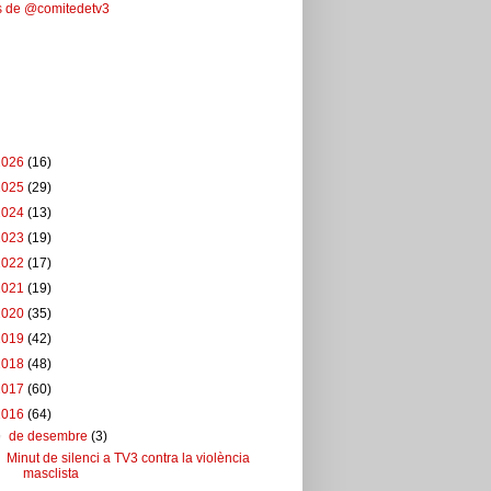
s de @comitedetv3
ebook
u del blog
2026
(16)
2025
(29)
2024
(13)
2023
(19)
2022
(17)
2021
(19)
2020
(35)
2019
(42)
2018
(48)
2017
(60)
2016
(64)
▼
de desembre
(3)
Minut de silenci a TV3 contra la violència
masclista