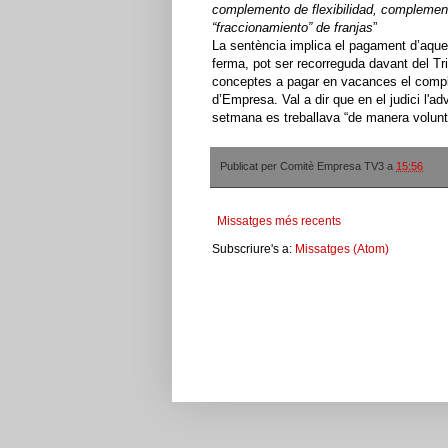
complemento de flexibilidad, complemen
“fraccionamiento” de franjas
”
La sentència implica el pagament d’aques
ferma, pot ser recorreguda davant del Tr
conceptes a pagar en vacances el com
d’Empresa. Val a dir que en el judici l'
setmana es treballava “de manera voluntà
Publicat per
Comitè Empresa TV3
a
15:56
Missatges més recents
Subscriure's a:
Missatges (Atom)