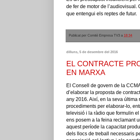
de fer de motor de l’audiovisual. 
que entengui els reptes de futur
.
Publicat per
Comitè Empresa TV3
a
18:34
dilluns, 5 de desembre del 2016
EL CONTRACTE PRO
EN MARXA
El Consell de govern de la CCMA,
d’elaborar la proposta de contra
any 2016. Així, en la seva última
procediments per elaborar-lo, en
televisió i la ràdio que formulin e
ens posem a la feina reclamant un
aquest període la capacitat produ
dels llocs de treball necessaris p