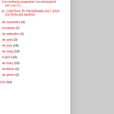
Cal contracte programa i un pressupost
per a la CC...
EL CONTRACTE PROGRAMA 2017-2020
ES POSA EN MARXA
►
de novembre
(4)
►
d’octubre
(1)
►
de setembre
(1)
►
de juliol
(3)
►
de juny
(18)
►
de maig
(10)
►
d’abril
(10)
►
de març
(10)
►
de febrer
(2)
►
de gener
(2)
2015
(54)