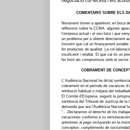
negociació col·lectiva i els acord
COMENTARIS SOBRE ELS DA
Novament tornen a aparèixer, en boca de 
reflexions sobre la CCMA, algunes apocalí
l’empresa actual i el seu futur i que sen
un problema per a obtenir directament a
Insistim que cal un finançament estable
fer productes de qualitat. La col·laborac
insuficient i retallat. El que cal és un p
fer front als compromisos amb el sector 
COBRAMENT DE CONCEPT
L' Audiència Nacional ha dictat sentència 
cobrament en el període de vacances d’a
retribució habitual o mitjana del treballad
El Comitè d’Empresa, seguint la jurisprud
sentència del Tribunal de Justícia de l
demanda que ara l’Audiència Nacional ha
“...
Declaramos el derecho de los trabajad
vacaciones conforme a su remuneración 
anteriores al pago incluyendo en la mism
conceptos: complemento de nocturnidad,