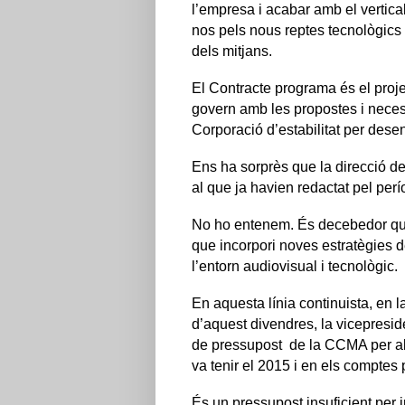
l’empresa
i acabar amb el vertica
nos pels nous reptes tecnològics 
dels mitjans.
El Contracte programa és el proj
govern amb les propostes i necess
Corporació d’estabilitat per dese
Ens ha sorprès que la direcció 
al que ja havien redactat pel pe
No ho entenem.
És decebedor q
que incorpori noves estratègies d
l’entorn audiovisual i tecnològic.
En aquesta línia continuista, en
d’aquest divendres, la vicepresid
de pressupost de la CCMA per al 
va tenir el 2015 i en els comptes
És un pressupost insuficient per 