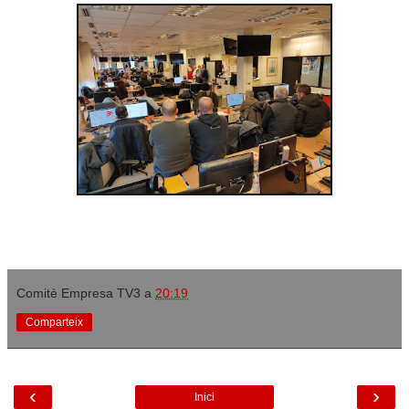
Comitè Empresa TV3
a
20:19
Comparteix
‹
›
Inici