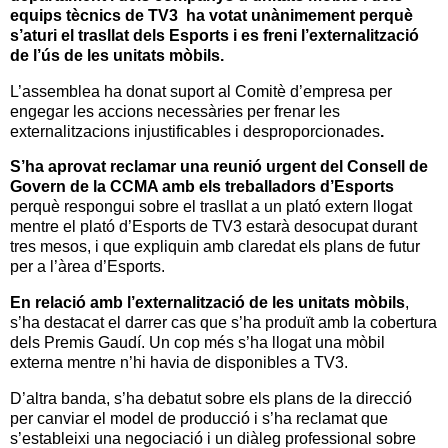
equips tècnics de TV3 ha votat unànimement perquè
s’aturi el trasllat dels Esports i es freni l’externalització
de l’ús de les unitats mòbils.
L’assemblea ha donat suport al Comitè d’empresa per
engegar les accions
necessàries
per frenar les
externalitzacions injustificables i desproporcionades
.
S’ha aprovat reclamar una reunió urgent del Consell de
Govern de la CCMA amb els treballadors d’Esports
perquè respongui sobre el trasllat a un plató extern llogat
mentre el plató d’Esports de TV3 estarà desocupat durant
tres mesos
,
i que expliquin amb claredat els plans de futur
per a l’àrea d’Esports.
En relació amb l’externalització de les unitats mòbils
,
s’ha destacat el darrer cas que s’ha produït amb la cobertura
dels Premis Gaudí. Un cop més s’ha llogat una mòbil
externa mentre n’hi havia de disponibles a TV3.
D’altra banda, s’ha debatut sobre els plans de la direcció
per
canviar el model de producció i s’ha reclamat que
s’estableixi una negociació i un diàleg professional sobre