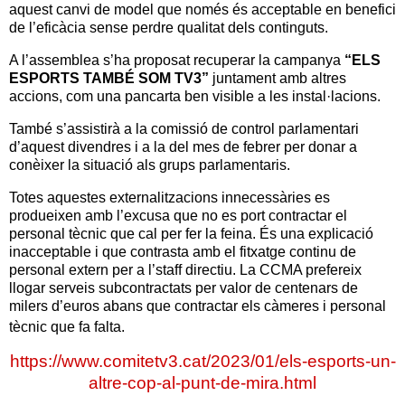
aquest canvi de model que només és acceptable en benefici
de l’eficàcia sense perdre qualitat dels continguts.
A l’assemblea s’ha proposat recuperar la campanya
“ELS
ESPORTS TAMBÉ SOM TV3”
juntament amb altres
accions, com una pancarta ben visible a les instal·lacions.
També s’assistirà a la comissió de control parlamentari
d’aquest divendres i a la del mes de febrer per
donar a
conèixer la situació als grups parlamentaris.
Totes aquestes externalitzacions innecessàries es
produeixen amb l’excusa que no es port contractar el
personal tècnic que cal per fer la feina. És una explicació
inacceptable i que contrasta amb el fitxatge continu de
personal extern per a l’staff directiu. La CCMA prefereix
llogar serveis subcontractats per valor de centenars de
milers d’euros abans que contractar els càmeres i personal
tècnic que fa falta.
https://www.comitetv3.cat/2023/01/els-esports-un-
altre-cop-al-punt-de-mira.html