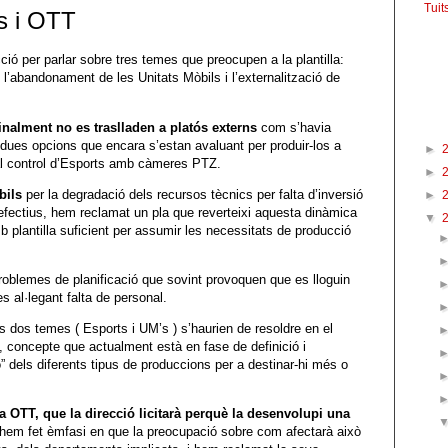
Tuit
ls i OTT
Fac
ó per parlar sobre tres temes que preocupen a la plantilla:
l’abandonament de les Unitats Mòbils i l’externalització de
Arxi
inalment no es traslladen a platós externs
com s’havia
a dues opcions que encara s’estan avaluant per produir-los a
►
al control d’Esports amb càmeres PTZ.
►
bils
per la degradació dels recursos tècnics per falta d’inversió
►
d’efectius, hem reclamat un pla que reverteixi aquesta dinàmica
▼
mb plantilla suficient per assumir les necessitats de producció
oblemes de planificació que sovint provoquen que es lloguin
 al·legant falta de personal.
s dos temes ( Esports i UM’s ) s’haurien de resoldre en el
 concepte que actualment està en fase de definició i
” dels diferents tipus de produccions per a destinar-hi més o
a OTT, que la direcció licitarà perquè la desenvolupi una
t hem fet èmfasi en que la preocupació sobre com afectarà això