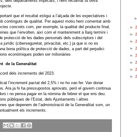
s, dels departaments implicats, i hem reclamat la seva
rojecte.
ortant que el resultat estigui a l’alçada de les expectatives i
mb continguts de qualitat. Per aquest motiu hem comentat amb
ctes concrets com, per exemple, la qualitat del producte final,
►
ines que l’envolten, així com el manteniment a llarg termini i
►
de protecció de les dades personals dels subscriptors i del
►
jurídic (ciberseguretat, privacitat, etc.) ja que si no es
►
 bona política de protecció de dades, a part del perjudici
cions econòmiques poden ser milionàries
►
►
t de la Generalitat
►
’acord dels increments del 2023.
►
icat l’increment pactat del 2,5% i no ho van fer. Van donar
s. Ara ja hi ha pressupostos aprovats, però el govern continua
dors i no pensa pagar en la nòmina de febrer el que ens deu.
ons públiques de l’Estat, dels Ajuntaments i altres
nes que depenem de l’administració de la Generalitat som, un
untualment els increments.