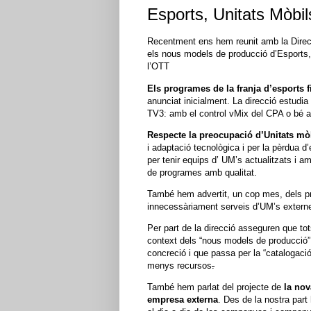
Esports, Unitats Mòbi
Recentment ens hem reunit amb la Direcci
els nous models de producció d’Esports, 
l’OTT
Els programes de la franja d’esports f
anunciat inicialment. La direcció estudi
TV3: amb el control vMix del CPA o bé 
Respecte la preocupació d’Unitats mò
i adaptació tecnològica i per la pèrdua 
per tenir equips d’ UM’s actualitzats i a
de programes amb qualitat.
També hem advertit, un cop mes, dels pr
innecessàriament serveis d’UM’s externes
Per part de la direcció asseguren que tot
context dels “nous models de producció”,
concreció i que passa per la “catalogació
menys recursos
.
També hem parlat d
el projecte de
la nov
empresa externa
. Des de la nostra par