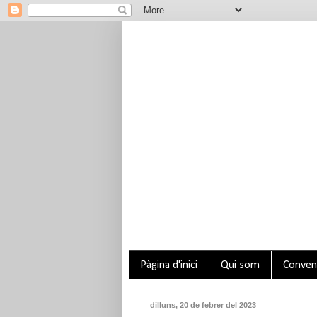
Pàgina d'inici
Qui som
Conveni
dilluns, 20 de febrer del 2023