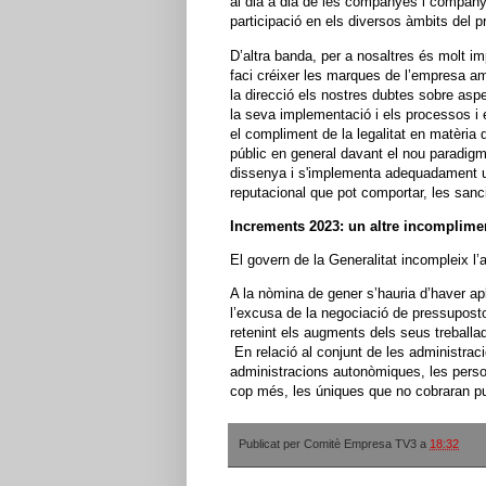
al dia a dia de les companyes i company
participació en els diversos àmbits del p
D’altra banda, per a nosaltres és molt imp
faci créixer les marques de l’empresa a
la direcció els nostres dubtes sobre aspe
la seva implementació i els processos i e
el compliment de la legalitat en matèria 
públic en general davant el nou paradigma 
dissenya i s'implementa adequadament una
reputacional que pot comportar, les san
Increments 2023: un altre incomplimen
El govern de la Generalitat incompleix l
A la nòmina de gener s’hauria d’haver apl
l’excusa de la negociació de pressuposto
retenint els augments dels seus treballa
En relació al conjunt de les administraci
administracions autonòmiques, les perso
cop més, les úniques que no cobraran p
Publicat per
Comitè Empresa TV3
a
18:32