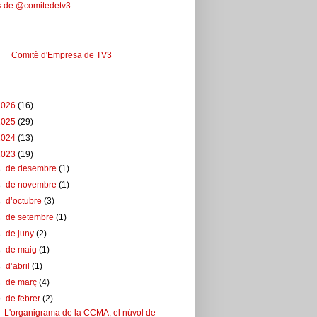
s de @comitedetv3
ebook
Comitè d'Empresa de TV3
u del blog
2026
(16)
2025
(29)
2024
(13)
2023
(19)
►
de desembre
(1)
►
de novembre
(1)
►
d’octubre
(3)
►
de setembre
(1)
►
de juny
(2)
►
de maig
(1)
►
d’abril
(1)
►
de març
(4)
▼
de febrer
(2)
L'organigrama de la CCMA, el núvol de