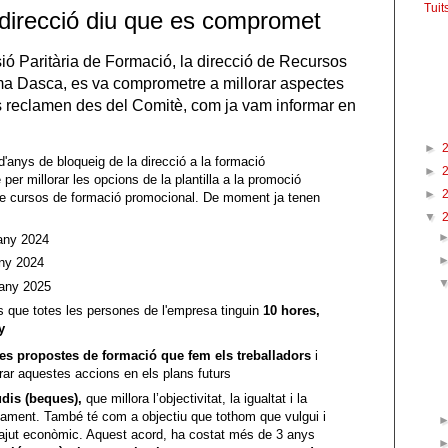
Tuit
 direcció diu que es compromet
Fac
ió Paritària de Formació, la direcció de Recursos
 Dasca, es va comprometre a millorar aspectes
s reclamen des del Comitè, com ja vam informar en
Arxi
►
d'anys de bloqueig de la direcció a la formació
►
per millorar les opcions de la plantilla a la promoció
►
 de cursos de formació promocional. De moment ja tenen
▼
y 2024
ny 2024
2025
s que totes les persones de l'empresa tinguin
10 hores,
y
les propostes de formació que fem els treballadors
i
rar aquestes accions en els plans futurs
dis (beques),
que millora l’objectivitat, la igualtat i la
orgament. També té com a objectiu que tothom que vulgui i
un ajut econòmic. Aquest acord, ha costat més de 3 anys