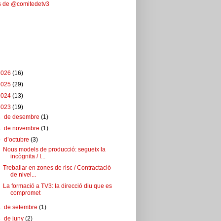
s de @comitedetv3
ebook
u del blog
2026
(16)
2025
(29)
2024
(13)
2023
(19)
►
de desembre
(1)
►
de novembre
(1)
▼
d’octubre
(3)
Nous models de producció: segueix la
incògnita / I...
Treballar en zones de risc / Contractació
de nivel...
La formació a TV3: la direcció diu que es
compromet
►
de setembre
(1)
►
de juny
(2)