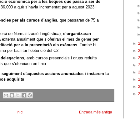
tació econòmica per a les beques que passa a ser de
 36.000 a què s’havia incrementat per a aquest 2023 i
ències per als cursos d'anglès,
que passaran de 75 a
ci de Normalització Lingüística),
s’organitzaran
externa anualment que s’oferiran el mes de gener
per
►
reditació per a la presentació als exàmens
. També hi
a per facilitar l’obtenció del C2.
►
►
s delegacions
, amb cursos presencials i grups reduïts
ls que s’ofereixen en línia
►
►
 seguiment d'aquestes accions anunciades i instarem la
os adquirits
►
►
►
Inici
Entrada més antiga