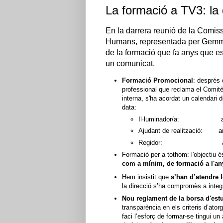
La formació a TV3: la
En la darrera reunió de la Comiss
Humans, representada per Gemma
de la formació que fa anys que e
un comunicat.
Formació Promocional
: després 
professional que reclama el Comitè 
interna, s'ha acordat un calendari
data:
Il·luminador/a: an
Ajudant de realització:
a
Regidor: any 
Formació per a tothom: l'objectiu é
com a mínim, de formació a l'an
Hem insistit que
s’han d’atendre 
la direcció s’ha compromès a integ
Nou reglament de la borsa d'estu
transparència en els criteris d’at
faci l’esforç de formar-se tingui 