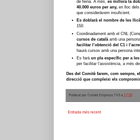
de feina. A més,
es millora la do
40.000 euros per any,
en lloc dels
que consideràvem insuficient.
Es doblarà el nombre de les llic
150.
Coordinadament amb el CNL (Consor
cursos de català
amb una persona 
facilitar l’obtenció del C1 i l’ac
haurà cursos amb una persona intern
Es farà
un pla específic per a le
per facilitar l’assistència, a més de
Des del Comitè farem, com sempre, el
direcció que compleixi els compromis
Publicat per
Comitè Empresa TV3
a
17:33
Entrada més recent