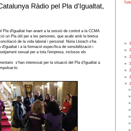
Tuit
talunya Ràdio pel Pla d'Igualtat,
Fac
Pla d'Igualtat han anant a la sessió de control a la CCMA
Arxi
ció un Pla útil per a les persones, que acabi amb la bretxa
a conciliació de la vida laboral i personal: Núria Llorach s'ha
►
'Igualtat i a la formació específica de sensibilització i
►
ssetjament sexual per a tota l'empresa, inclosos els
►
entaris s’han interessat per la situació del Pla d’Igualtat a
►
impulsar-lo.
►
►
▼