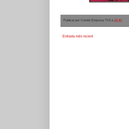
Publicat per
Comitè Empresa TV3
a
16:43
Entrada més recent