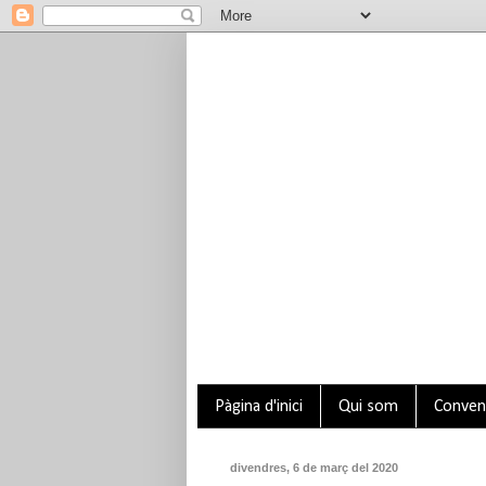
Pàgina d'inici
Qui som
Conveni
divendres, 6 de març del 2020