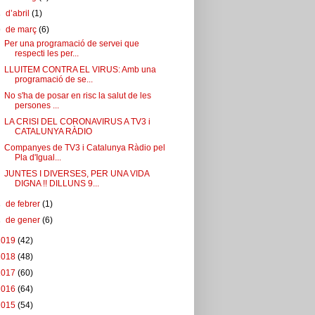
►
d’abril
(1)
▼
de març
(6)
Per una programació de servei que
respecti les per...
LLUITEM CONTRA EL VIRUS: Amb una
programació de se...
No s'ha de posar en risc la salut de les
persones ...
LA CRISI DEL CORONAVIRUS A TV3 i
CATALUNYA RÀDIO
Companyes de TV3 i Catalunya Ràdio pel
Pla d'Igual...
JUNTES I DIVERSES, PER UNA VIDA
DIGNA !! DILLUNS 9...
►
de febrer
(1)
►
de gener
(6)
2019
(42)
2018
(48)
2017
(60)
2016
(64)
2015
(54)