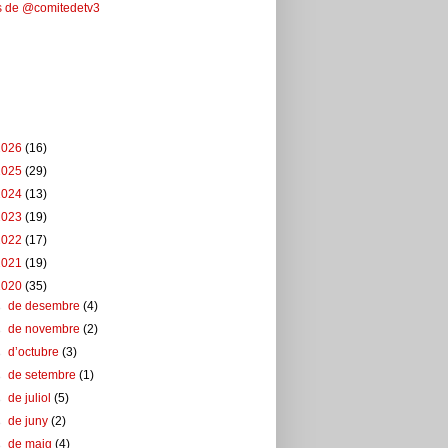
s de @comitedetv3
ebook
u del blog
2026
(16)
2025
(29)
2024
(13)
2023
(19)
2022
(17)
2021
(19)
2020
(35)
►
de desembre
(4)
►
de novembre
(2)
►
d’octubre
(3)
►
de setembre
(1)
►
de juliol
(5)
►
de juny
(2)
►
de maig
(4)