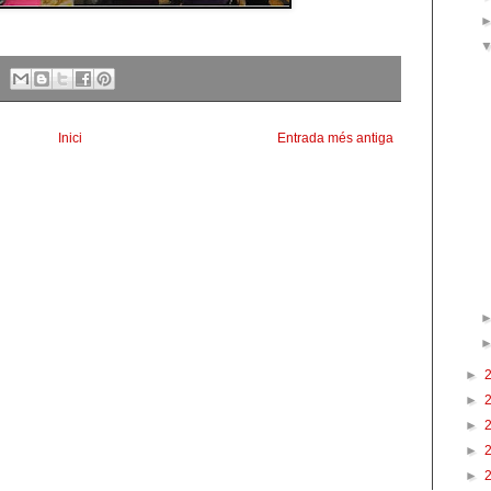
Inici
Entrada més antiga
►
►
►
►
►