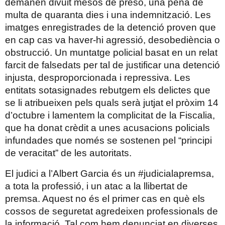
demanen divuit mesos de presó, una pena de
multa de quaranta dies i una indemnització. Les
imatges enregistrades de la detenció proven que
en cap cas va haver-hi agressió, desobediència o
obstrucció. Un muntatge policial basat en un relat
farcit de falsedats per tal de justificar una detenció
injusta, desproporcionada i repressiva. Les
entitats sotasignades rebutgem els delictes que
se li atribueixen pels quals serà jutjat el pròxim 14
d’octubre i lamentem la complicitat de la Fiscalia,
que ha donat crèdit a unes acusacions policials
infundades que només se sostenen pel “principi
de veracitat” de les autoritats.
El judici a l’Albert Garcia és un #judicialapremsa,
a tota la professió, i un atac a la llibertat de
premsa. Aquest no és el primer cas en què els
cossos de seguretat agredeixen professionals de
la informació. Tal com hem denunciat en diverses