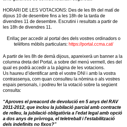
HORARI DE LES VOTACIONS: Des de les 8h del matí de
dijous 10 de desembre fins a les 18h de la tarda de
divendres 11 de desembre. Escrutini i resultats a partir de
les 18h de divendres 11.
Enllaç per accedir al portal des dels vostres ordinadors o
telèfons mòbils particulars:
https://portal.ccma.cat/
A partir de les 8h de demà dijous, apareixerà un banner a la
columna dreta del Portal, a sobre del menú vermell, des del
qual es podrà accedir a la pàgina de les votacions.
Us haureu d’identificar amb el vostre DNI i amb la vostra
contrassenya, com quan consulteu la nòmina o als vostres
espais personals, i podreu fer la votació sobre la següent
consulta:
“Aproves el preacord de devolució en 5 anys del RAV
2011-2012, que inclou la jubilació parcial amb contracte
de relleu, la jubilació obligatòria a l’edat legal amb opció
a dos anys de pròrroga, el teletreball i l'estabilització
dels indefinits no fixos?”