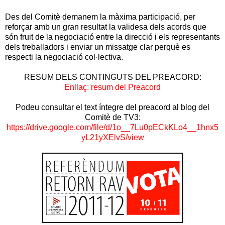
Des del Comitè demanem la màxima participació, per
reforçar amb un gran resultat la validesa dels acords que
són fruit de la negociació entre la direcció i els representants
dels treballadors i enviar un missatge clar perquè es
respecti la negociació col·lectiva.
RESUM DELS CONTINGUTS DEL PREACORD:
Enllaç: resum del Preacord
Podeu consultar el text íntegre del preacord al blog del
Comitè de TV3:
https://drive.google.com/file/d/1o__7Lu0pECkKLo4__1hnx5
yL21yXElvS/view