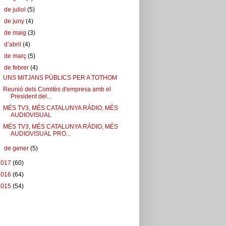
►
de juliol
(5)
►
de juny
(4)
►
de maig
(3)
►
d’abril
(4)
►
de març
(5)
▼
de febrer
(4)
UNS MITJANS PÚBLICS PER A TOTHOM
Reunió dels Comitès d'empresa amb el
President del...
MÉS TV3, MÉS CATALUNYA RÀDIO, MÉS
AUDIOVISUAL
MÉS TV3, MÉS CATALUNYA RÀDIO, MÉS
AUDIOVISUAL PRO...
►
de gener
(5)
2017
(60)
2016
(64)
2015
(54)