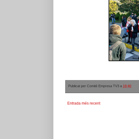
Publicat per
Comitè Empresa TV3
a
19:40
Entrada més recent