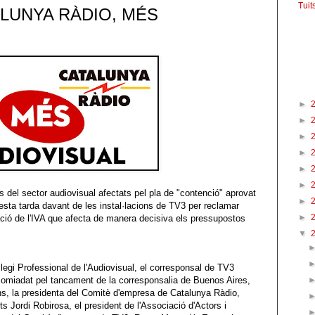
Tuit
ALUNYA RÀDIO, MÉS
Fac
Arxi
►
►
►
►
►
►
 del sector audiovisual afectats pel pla de "contenció" aprovat
►
esta tarda davant de les
instal·lacions
de TV3 per reclamar
►
cació de l'IVA que afecta de manera decisiva els pressupostos
▼
legi
Professional de l'Audiovisual, el corresponsal de TV3
acomiadat pel tancament de la corresponsalia de Buenos Aires,
ns
, la presidenta del Comitè d'empresa de Catalunya Ràdio,
rts Jordi
Robirosa
, el president de l'Associació d'Actors i