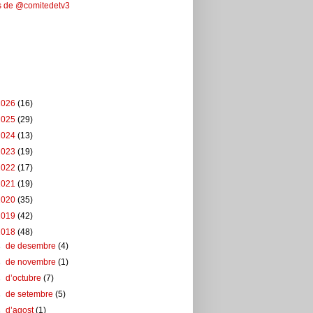
s de @comitedetv3
ebook
u del blog
2026
(16)
2025
(29)
2024
(13)
2023
(19)
2022
(17)
2021
(19)
2020
(35)
2019
(42)
2018
(48)
►
de desembre
(4)
►
de novembre
(1)
►
d’octubre
(7)
►
de setembre
(5)
►
d’agost
(1)