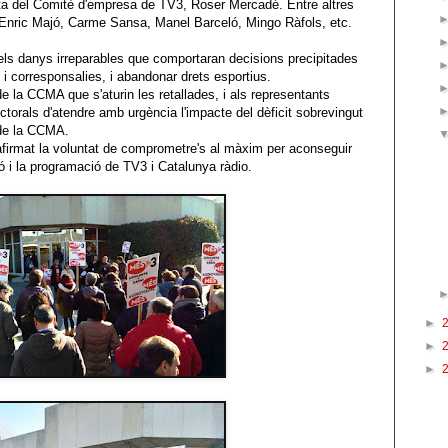
enta del Comitè d'empresa de TV3, Roser
Mercadé
. Entre altres
Enric
Majó
, Carme Sansa, Manel Barceló, Mingo Ràfols, etc.
 els danys irreparables que comportaran decisions precipitades
 i corresponsalies, i abandonar drets esportius.
de la CCMA que s'aturin les retallades, i als representants
ctorals d'atendre amb urgència l'impacte del dèficit sobrevingut
 de la CCMA.
afirmat la voluntat de comprometre's al màxim per aconseguir
ó i la programació de TV3 i Catalunya ràdio.
►
►
►