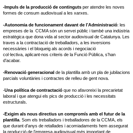
-Impuls de la producció de continguts
per atendre les noves
formes de consum audiovisual a les xarxes.
-Autonomia de funcionament davant de l’Administració
: les
empreses de la CCMA són un servei públic i també una indústria
estratègica que dona vida al sector audiovisual de Catalunya. Les
traves a la contractació de treballadors, a les inversions
necessàries i el bloqueig als acords i negociació
col·lectiva, aplicant-nos criteris de la Funció Pública, s’han
d’acabar.
-Renovació generacional
de la plantilla amb un pla de jubilacions
parcials voluntàries i contractes de relleu de gent nova.
-
Una política de contractació
que no afavoreixi la precarietat
laboral i que atengui els pics de producció i les necessitats
estructurals.
-Exigim als nous directius un compromís amb el futur de la
plantilla
. Som els treballadors i treballadores de la CCMA, els
que durant d’anys de retallades i acomiadaments hem assegurat
la producció de l’empresa audiovisual més important de