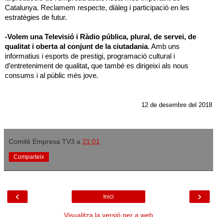
Catalunya. Reclamem respecte, diàleg i participació en les
estratègies de futur.
-Volem una Televisió i Ràdio pública, plural, de servei, de
qualitat i oberta al conjunt de la ciutadania
. Amb uns
informatius i esports de prestigi, programació cultural i
d’entreteniment de qualitat
,
que també es dirigeixi als nous
consums i al públic més jove.
12 de desembre del 2018
Comitè Empresa TV3
a
21:01
Comparteix
‹
›
Inici
Visualitza la versió per a web