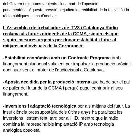
del Govern i els atacs virulents d'una part de l’oposició
parlamentària. Aquesta pressió perjudica la credibilitat de la televisió i la
ràdio públiques i s’ha d’acabar.
L’Assemblea de treballadors de
TV3 i Catalunya Ràdio
reclama als futurs dirigents de la CCMA, siguin els que
siguin, mesures urgents per donar estabilitat i futur al
mitjans audiovisuals de la Corporació:
-Estabilitat econòmica amb un
Contracte Programa
amb
finançament plurianual suficient per impulsar la producció pròpia i
continuar sent el motor de l'audiovisual a Catalunya.
-Aposta decidida per la producció interna
que ha de ser el pal
de paller del futur de la CCMA i perquè pugui contribuir al seu
finançament.
-Inversions i adaptació tecnològica
per als mitjans del futur. La
insuficiència pressupostària dels últims anys ha paralitzat les
inversions i estem fent tard per a l’HD, mentre que la ràdio
combina la imprescindible implantació IP amb tecnologia
analògica obsoleta.