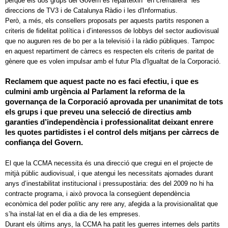
perquè els dos grups del Govern es reparteixin "en cremallera" les
direccions de TV3 i de Catalunya Ràdio i les d'Informatius.
Però, a més, els consellers proposats per aquests partits responen a
criteris de fidelitat política i d’interessos de lobbys del sector audiovisual
que no auguren res de bo per a la televisió i la ràdio públiques. Tampoc
en aquest repartiment de càrrecs es respecten els criteris de paritat de
gènere que es volen impulsar amb el futur Pla d'Igualtat de la Corporació.
Reclamem que aquest pacte no es faci efectiu, i que es
culmini amb urgència al Parlament la reforma de la
governança de la Corporació aprovada per unanimitat de tots
els grups i que preveu una selecció de directius amb
garanties d’independència i professionalitat deixant enrere
les quotes partidistes i el control dels mitjans per càrrecs de
confiança del Govern.
El que la CCMA necessita és una direcció que cregui en el projecte de
mitjà públic audiovisual, i que atengui les necessitats ajornades durant
anys d’inestabilitat institucional i pressupostària: des del 2009 no hi ha
contracte programa, i això provoca la consegüent dependència
econòmica del poder polític any rere any, afegida a la provisionalitat que
s’ha instal·lat en el dia a dia de les empreses.
Durant els últims anys, la CCMA ha patit les guerres internes dels partits