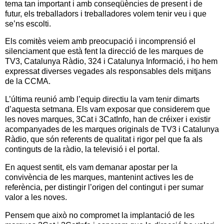
tema tan important i amb conseqüències de present i de
futur, els treballadors i treballadores volem tenir veu i que
se’ns escolti.
Els comitès veiem amb preocupació i incomprensió el
silenciament que està fent la direcció de les marques de
TV3, Catalunya Ràdio, 324 i Catalunya Informació, i ho hem
expressat diverses vegades als responsables dels mitjans
de la CCMA.
L’última reunió amb l’equip directiu la vam tenir dimarts
d’aquesta setmana. Els vam exposar que considerem que
les noves marques, 3Cat i 3CatInfo, han de créixer i existir
acompanyades de les marques originals de TV3 i Catalunya
Ràdio, que són referents de qualitat i rigor pel que fa als
continguts de la ràdio, la televisió i el portal.
En aquest sentit, els vam demanar apostar per la
convivència de les marques, mantenint actives les de
referència, per distingir l’origen del contingut i per sumar
valor a les noves.
Pensem que això no compromet la implantació de les