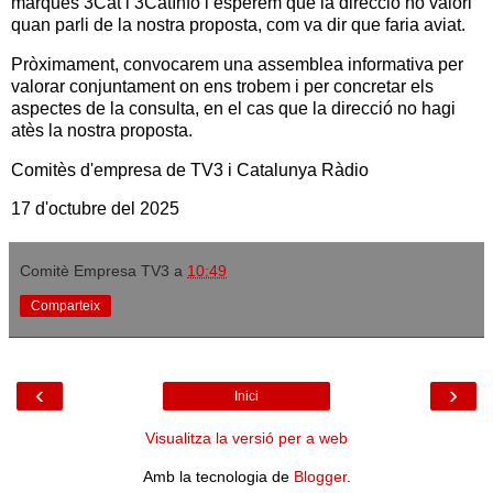
marques 3Cat i 3CatInfo i esperem que la direcció ho valori
quan parli de la nostra proposta, com va dir que faria aviat.
Pròximament, convocarem una assemblea informativa per
valorar conjuntament on ens trobem i per concretar els
aspectes de la consulta, en el cas que la direcció no hagi
atès la nostra proposta.
Comitès d'empresa de TV3 i Catalunya Ràdio
17 d'octubre del 2025
Comitè Empresa TV3
a
10:49
Comparteix
‹
›
Inici
Visualitza la versió per a web
Amb la tecnologia de
Blogger
.